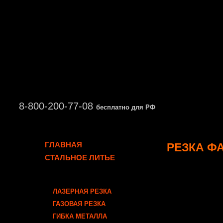
8-800-200-77-08
бесплатно для РФ
ГЛАВНАЯ
РЕЗКА Ф
СТАЛЬНОЕ ЛИТЬЕ
На ленточ
ОБРАБОТКА ЛИСТОВОГО
резка (в т.
МЕТАЛЛОПРОКАТА
круглой тр
ЛАЗЕРНАЯ РЕЗКА
до 400 мм.
ГАЗОВАЯ РЕЗКА
ГИБКА МЕТАЛЛА
Преимущес