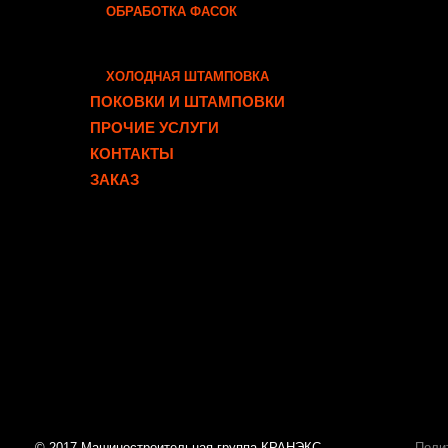
ОБРАБОТКА ФАСОК
ширине про
РЕЗКА ФАСОННОГО
Минима
МЕТАЛЛОПРОКАТА
Высока
ХОЛОДНАЯ ШТАМПОВКА
Широки
ПОКОВКИ И ШТАМПОВКИ
Низкая
ПРОЧИЕ УСЛУГИ
КОНТАКТЫ
За
обрабо
ЗАКАЗ
обращаются
Ярославля,
Также боль
чугунному 
металла га
металла.
© 2017 Машиностроительная группа КРАНЭКС
Поли